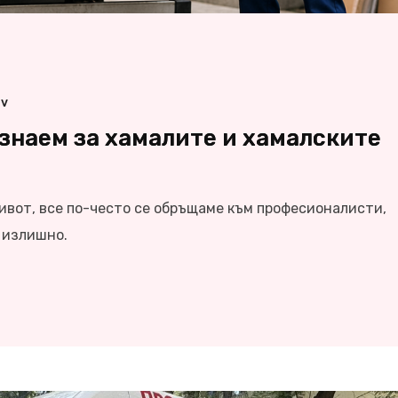
ov
 знаем за хамалите и хамалските
ивот, все по-често се обръщаме към професионалисти,
и излишно.