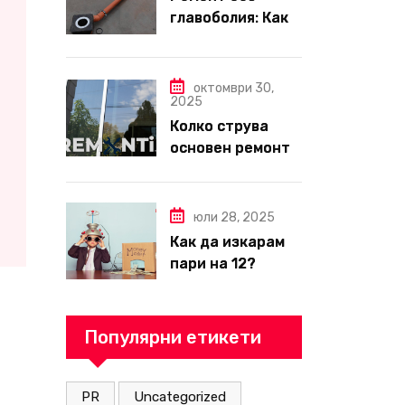
главоболия: Как
да изберете
надеждна фирма
за вътрешни
октомври 30,
2025
ремонти във
Колко струва
Варна
основен ремонт
на апартамент
през 2026 г. –
пълен наръчник
юли 28, 2025
за планиране и
Как да изкарам
бюджет
пари на 12?
Популярни етикети
PR
Uncategorized