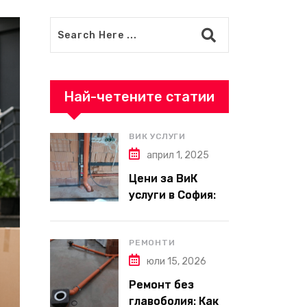
Най-четените статии
ВИК УСЛУГИ
април 1, 2025
Цени за ВиК
услуги в София:
Какво да
очаквате през
2025 г.?
РЕМОНТИ
юли 15, 2026
Ремонт без
главоболия: Как