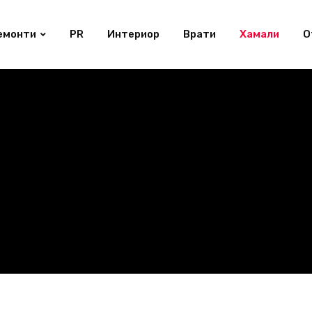
емонти
PR
Интериор
Врати
Хамали
О