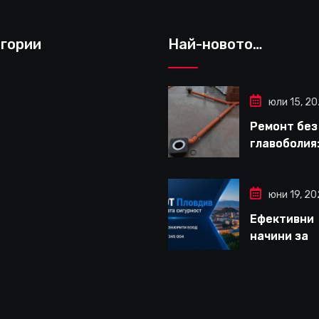
гории
Най-новото…
юли 15, 2
Ремонт без
главоболия:
да изберет
надеждна 
за вътрешн
юни 19, 2
ремонти въ
Ефективни
Варна
начини за
дългосроч
защита на
вашето жи