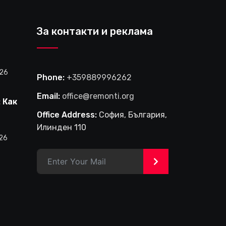
За контакти и реклама
026
Phone:
+359889996262
Email:
office@remonti.org
 Как
е
Office Address:
София, България,
фирма
Илинден 110
и
026
в
>
на
лище