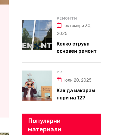
да изберете
надеждна фирма
за вътрешни
РЕМОНТИ
октомври 30,
ремонти във
Варна
2025
Колко струва
основен ремонт
на апартамент
през 2026 г. –
пълен наръчник
PR
за планиране и
юли 28, 2025
бюджет
Как да изкарам
пари на 12?
Популярни
материали