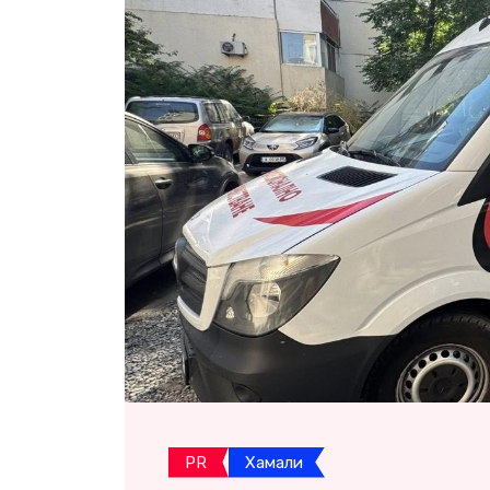
PR
Хамали