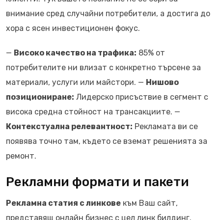
внимание сред случайни потребители, а достига до
хора с ясен инвестиционен фокус.
—
Високо качество на трафика:
85% от
потребителите ни влизат с конкретно търсене за
материали, услуги или майстори. —
Нишово
позициониране:
Лидерско присъствие в сегмент с
висока средна стойност на трансакциите. —
Контекстуална релевантност:
Рекламата ви се
появява точно там, където се вземат решенията за
ремонт.
Рекламни формати и пакети
Рекламна статия с линкове
към Ваш сайт,
представящ онлайн бизнес с цел линк билдинг.