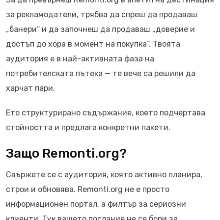
за рекламодатели, трябва да спреш да продаваш
„банери“ и да започнеш да продаваш „доверие и
достъп до хора в момент на покупка“. Твоята
аудитория е в най-активната фаза на
потребителската пътека — те вече са решили да
харчат пари.
Ето структурирано съдържание, което подчертава
стойността и предлага конкретни пакети.
Защо Remonti.org?
Свържете се с аудитория, която активно планира,
строи и обновява. Remonti.org не е просто
информационен портал, а филтър за сериозни
клиенти. Тук вашето послание не се бори за