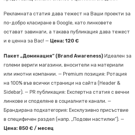
Рекламната статия дава тежест на Ваши проекти за
по-добро класиране в Google, като линковете
остават завинаги, а такава публикация дава тежест
и е ценна за Вас! —
Цена: 120 €
Пакет „Доминация“ (Brand Awareness)
Идеален за
големи вериги магазини, вносители на материали
или имотни компании. — Premium позиция: Ротация
на 100% във всички страници на сайта (Header &
Sidebar). — PR публикация: Експертна статия с вечни
линкове и споделяне в социалните канали. —
Брандирана подкатегория: Ексклузивно присъствие
в специфичен раздел (напр. „Подови настилки“). —
Цена: 850 € / месец