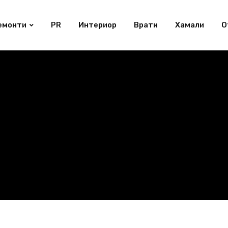
емонти
PR
Интериор
Врати
Хамали
О