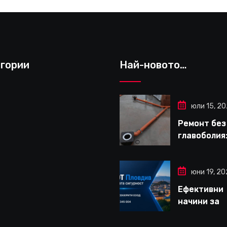
гории
Най-новото…
юли 15, 2
Ремонт без
главоболия:
да изберет
надеждна 
за вътрешн
юни 19, 2
ремонти въ
Ефективни
Варна
начини за
дългосроч
защита на