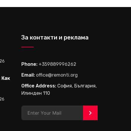
За контакти и реклама
026
Phone:
+359889996262
Email:
office@remonti.org
 Как
е
Office Address:
София, България,
фирма
Илинден 110
и
026
в
>
на