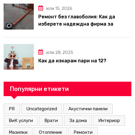
юли 15, 2026
Ремонт без главоболия: Как да
изберете надеждна фирма за
вътрешни ремонти във Варна
юли 28, 2025
Как да изкарам пари на 12?
Популярни етикети
PR
Uncategorized
Акустични панели
ВиК услуги
Врати
За дома
Интериор
Мазилки
Отопление
Ремонти