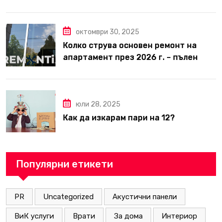
вътрешни ремонти във Варна
октомври 30, 2025
Колко струва основен ремонт на
апартамент през 2026 г. – пълен
наръчник за планиране и бюджет
юли 28, 2025
Как да изкарам пари на 12?
Популярни етикети
PR
Uncategorized
Акустични панели
ВиК услуги
Врати
За дома
Интериор