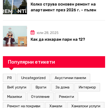
Колко струва основен ремонт на
апартамент през 2026 г. – пълен
наръчник за планиране и бюджет
юли 28, 2025
Как да изкарам пари на 12?
Популярни етикети
PR
Uncategorized
Акустични панели
ВиК услуги
Врати
За дома
Интериор
Мазилки
Отопление
Ремонти
Ремонт на покриви
Хамали
Хамалски услуги