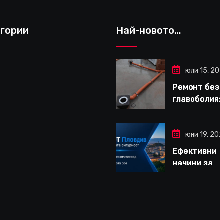
гории
Най-новото…
юли 15, 2
Ремонт без
главоболия:
да изберет
надеждна 
за вътрешн
юни 19, 2
ремонти въ
Ефективни
Варна
начини за
дългосроч
защита на
вашето жи