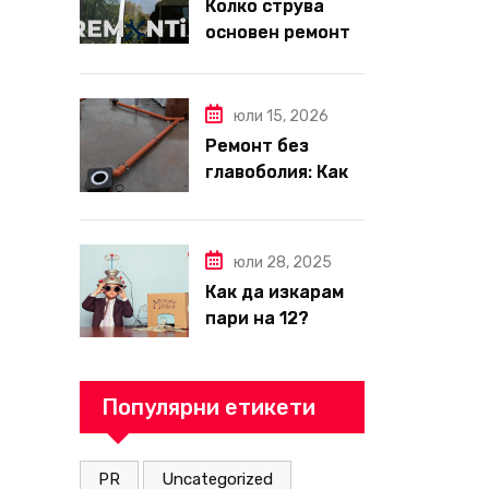
Колко струва
основен ремонт
на апартамент
през 2026 г. –
пълен наръчник
юли 15, 2026
за планиране и
Ремонт без
бюджет
главоболия: Как
да изберете
надеждна фирма
за вътрешни
юли 28, 2025
ремонти във
Как да изкарам
Варна
пари на 12?
Популярни етикети
PR
Uncategorized