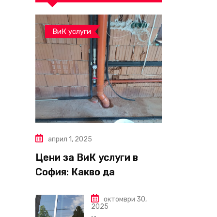
ВиК услуги
април 1, 2025
Цени за ВиК услуги в
София: Какво да
очаквате през 2025 г.?
октомври 30,
2025