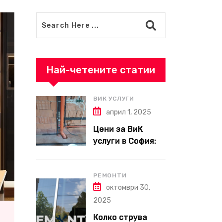
Най-четените статии
ВИК УСЛУГИ
април 1, 2025
Цени за ВиК
услуги в София:
Какво да
очаквате през
2025 г.?
РЕМОНТИ
октомври 30,
2025
Колко струва