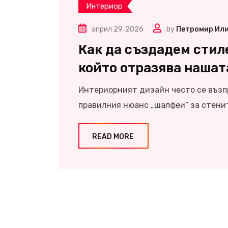
Интериор
април 29, 2026
by
Петромир Ил
Как да създадем стил
който отразява нашат
Интериорният дизайн често се възп
правилния нюанс „шалфеи“ за стени
READ MORE