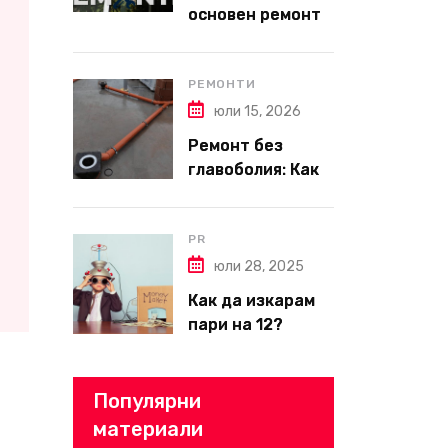
основен ремонт
на апартамент
през 2026 г. –
пълен наръчник
РЕМОНТИ
за планиране и
юли 15, 2026
бюджет
Ремонт без
главоболия: Как
да изберете
надеждна фирма
за вътрешни
PR
ремонти във
юли 28, 2025
Варна
Как да изкарам
пари на 12?
Популярни
материали