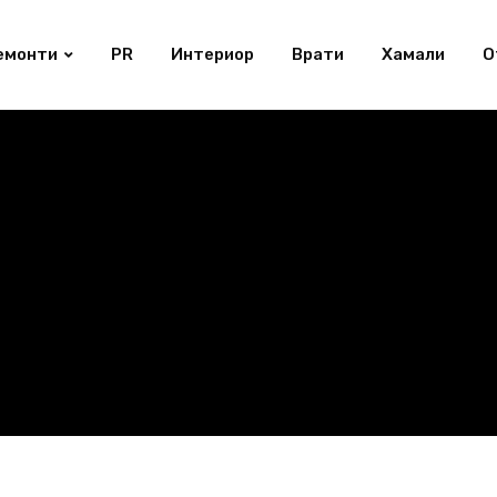
емонти
PR
Интериор
Врати
Хамали
О