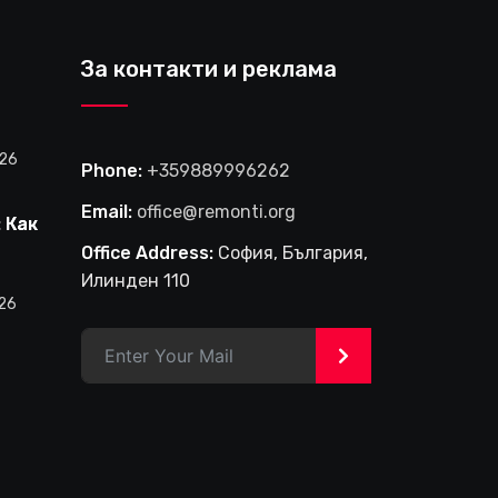
За контакти и реклама
026
Phone:
+359889996262
Email:
office@remonti.org
 Как
е
Office Address:
София, България,
фирма
Илинден 110
и
026
в
>
на
лище