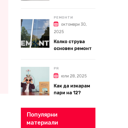
да изберете
надеждна фирма
за вътрешни
РЕМОНТИ
октомври 30,
ремонти във
Варна
2025
Колко струва
основен ремонт
на апартамент
през 2026 г. –
пълен наръчник
PR
за планиране и
юли 28, 2025
бюджет
Как да изкарам
пари на 12?
Популярни
материали