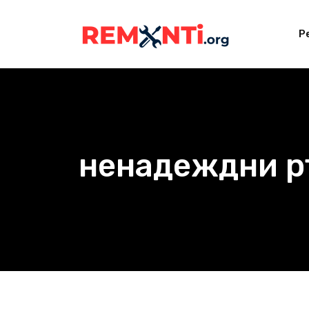
Skip
to
Р
content
ненадеждни р