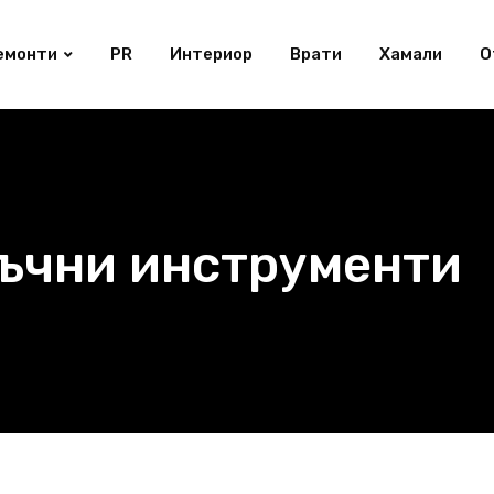
емонти
PR
Интериор
Врати
Хамали
О
ъчни инструменти