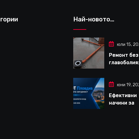
гории
Най-новото…
юли 15, 2
Ремонт без
главоболия:
да изберет
надеждна 
за вътрешн
юни 19, 2
ремонти въ
Ефективни
Варна
начини за
дългосроч
защита на
вашето жи