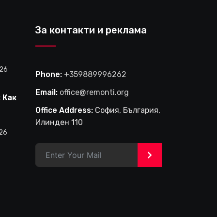
За контакти и реклама
026
Phone:
+359889996262
Email:
office@remonti.org
 Как
е
Office Address:
София, България,
фирма
Илинден 110
и
026
в
>
на
лище