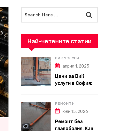
Най-четените статии
ВИК УСЛУГИ
април 1, 2025
Цени за ВиК
услуги в София:
Какво да
очаквате през
2025 г.?
РЕМОНТИ
юли 15, 2026
Ремонт без
главоболия: Как