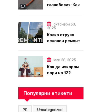
главоболия: Как
да изберете
надеждна фирма
за вътрешни
октомври 30,
2025
ремонти във
Колко струва
Варна
основен ремонт
на апартамент
през 2026 г. –
пълен наръчник
юли 28, 2025
за планиране и
Как да изкарам
бюджет
пари на 12?
Популярни етикети
PR
Uncategorized