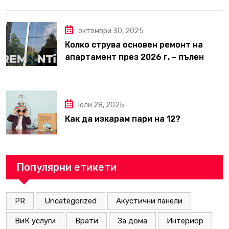
вътрешни ремонти във Варна
октомври 30, 2025
Колко струва основен ремонт на
апартамент през 2026 г. – пълен
наръчник за планиране и бюджет
юли 28, 2025
Как да изкарам пари на 12?
Популярни етикети
PR
Uncategorized
Акустични панели
ВиК услуги
Врати
За дома
Интериор