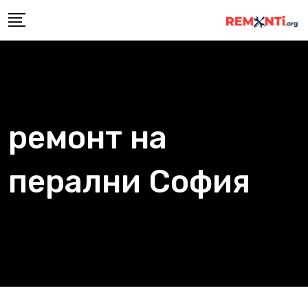
Skip
to
content
ремонт на
перални София