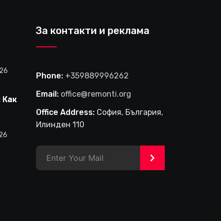
За контакти и реклама
026
Phone:
+359889996262
Email:
office@remonti.org
 Как
е
Office Address:
София, България,
фирма
Илинден 110
и
026
в
>
на
лище