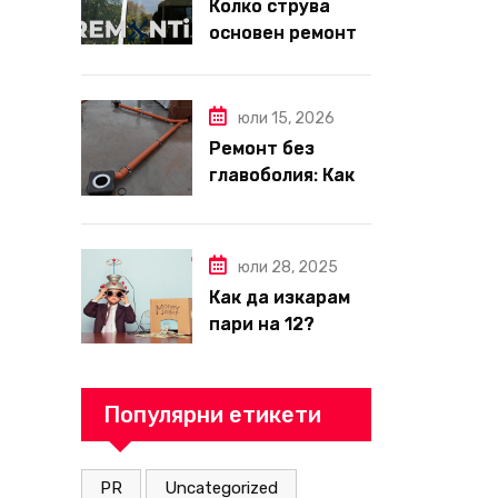
Колко струва
основен ремонт
на апартамент
през 2026 г. –
пълен наръчник
юли 15, 2026
за планиране и
Ремонт без
бюджет
главоболия: Как
да изберете
надеждна фирма
за вътрешни
юли 28, 2025
ремонти във
Как да изкарам
Варна
пари на 12?
Популярни етикети
PR
Uncategorized