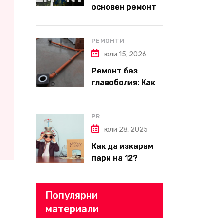
основен ремонт
на апартамент
през 2026 г. –
пълен наръчник
РЕМОНТИ
за планиране и
юли 15, 2026
бюджет
Ремонт без
главоболия: Как
да изберете
надеждна фирма
за вътрешни
PR
ремонти във
юли 28, 2025
Варна
Как да изкарам
пари на 12?
Популярни
материали