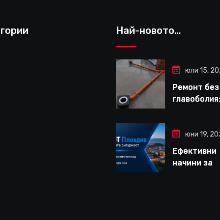
гории
Най-новото…
юли 15, 2
Ремонт без
главоболия:
да изберет
надеждна 
за вътрешн
юни 19, 2
ремонти въ
Ефективни
Варна
начини за
дългосроч
защита на
вашето жи