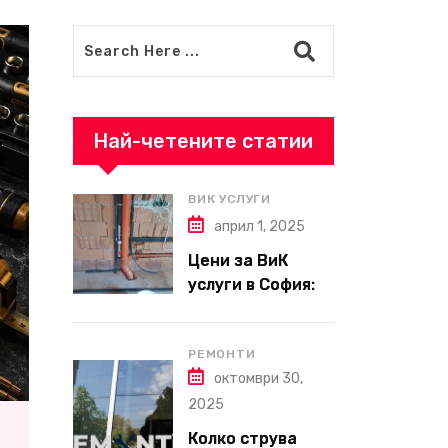
Най-четените статии
ВИК УСЛУГИ
април 1, 2025
Цени за ВиК
услуги в София:
Какво да
очаквате през
2025 г.?
РЕМОНТИ
октомври 30,
2025
Колко струва