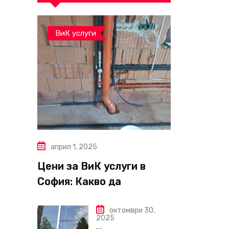
ВиК услуги
април 1, 2025
Цени за ВиК услуги в
София: Какво да
очаквате през 2025 г.?
октомври 30,
2025