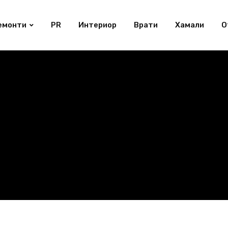
емонти
PR
Интериор
Врати
Хамали
О