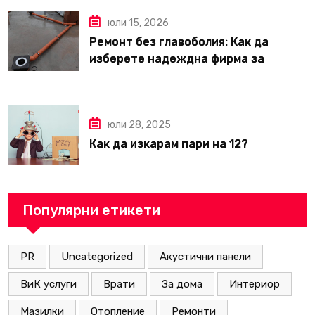
юли 15, 2026
Ремонт без главоболия: Как да
изберете надеждна фирма за
вътрешни ремонти във Варна
юли 28, 2025
Как да изкарам пари на 12?
Популярни етикети
PR
Uncategorized
Акустични панели
ВиК услуги
Врати
За дома
Интериор
Мазилки
Отопление
Ремонти