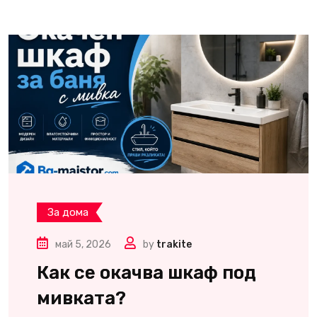
За дома
май 5, 2026
by
trakite
Как се окачва шкаф под
мивката?