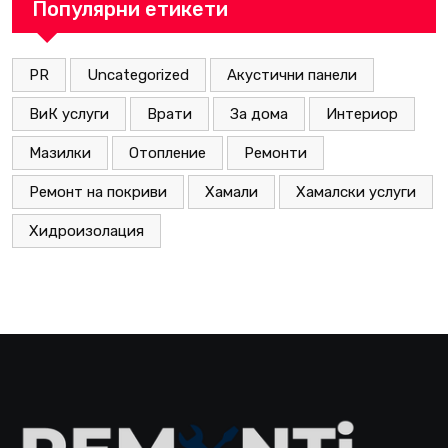
Популярни етикети
PR
Uncategorized
Акустични панели
ВиК услуги
Врати
За дома
Интериор
Мазилки
Отопление
Ремонти
Ремонт на покриви
Хамали
Хамалски услуги
Хидроизолация