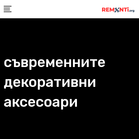
Skip
to
content
съвременните
декоративни
аксесоари