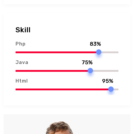
Skill
83%
Php
75%
Java
95%
Html