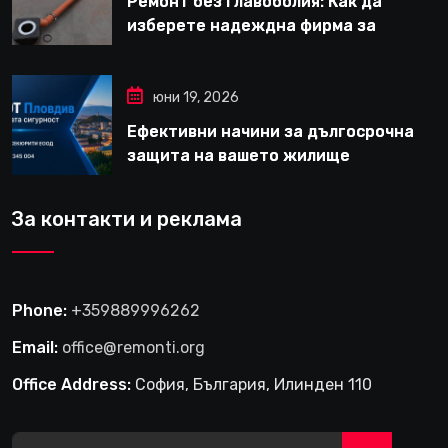
Ремонт без главоболия: Как да
изберете надеждна фирма за
вътрешни ремонти във Варна
юни 19, 2026
Ефективни начини за дългосрочна
защита на вашето жилище
За контакти и реклама
Phone:
+359889996262
Email:
office@remonti.org
Office Address:
София, България, Илинден 110