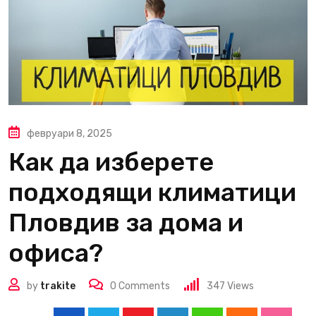
февруари 8, 2025
Как да изберете
подходящи климатици
Пловдив за дома и
офиса?
by
trakite
0
Comments
347
Views