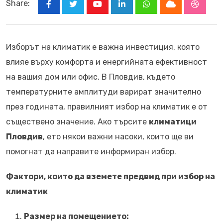
Share:
Youtube
LinkedIn
Whatsapp
Cloud
Stumbl
Изборът на климатик е важна инвестиция, която
влияе върху комфорта и енергийната ефективност
на вашия дом или офис. В Пловдив, където
температурните амплитуди варират значително
през годината, правилният избор на климатик е от
съществено значение. Ако търсите
климатици
Пловдив
, ето някои важни насоки, които ще ви
помогнат да направите информиран избор.
Фактори, които да вземете предвид при избор на
климатик
Размер на помещението: