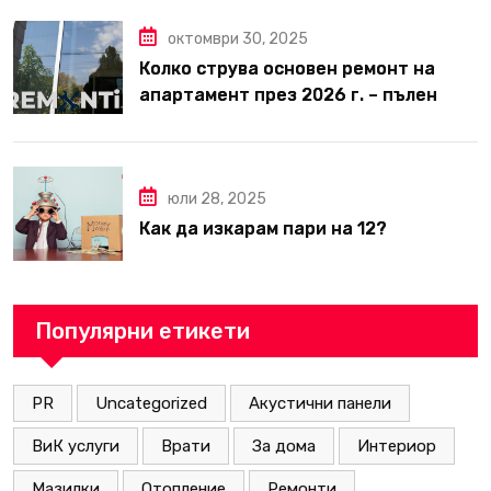
октомври 30, 2025
Колко струва основен ремонт на
апартамент през 2026 г. – пълен
наръчник за планиране и бюджет
юли 28, 2025
Как да изкарам пари на 12?
Популярни етикети
PR
Uncategorized
Акустични панели
ВиК услуги
Врати
За дома
Интериор
Мазилки
Отопление
Ремонти