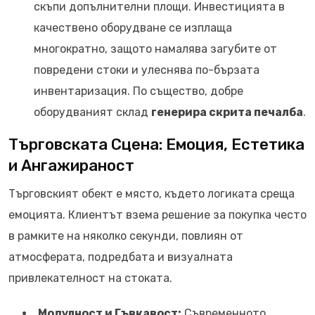
скъпи допълнителни площи. Инвестицията в
качествено оборудване се изплаща
многократно, защото намалява загубите от
повредени стоки и улеснява по-бързата
инвентаризация. По същество, добре
оборудваният склад
генерира скрита печалба
.
Търговската Сцена: Емоция, Естетика
и Ангажираност
Търговският обект е място, където логиката среща
емоцията. Клиентът взема решение за покупка често
в рамките на няколко секунди, повлиян от
атмосферата, подредбата и визуалната
привлекателност на стоката.
Модулност и Гъвкавост:
Съвременното