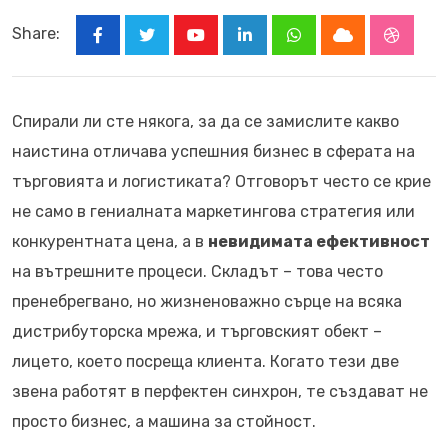
Share:
Youtube
LinkedIn
Whatsapp
Cloud
Stumbl
Спирали ли сте някога, за да се замислите какво
наистина отличава успешния бизнес в сферата на
търговията и логистиката? Отговорът често се крие
не само в гениалната маркетингова стратегия или
конкурентната цена, а в
невидимата ефективност
на вътрешните процеси. Складът – това често
пренебрегвано, но жизненоважно сърце на всяка
дистрибуторска мрежа, и търговският обект –
лицето, което посреща клиента. Когато тези две
звена работят в перфектен синхрон, те създават не
просто бизнес, а машина за стойност.