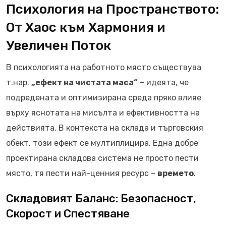
Психология на Пространството:
От Хаос към Хармония и
Увеличен Поток
В психологията на работното място съществува
т.нар.
„ефект на чистата маса“
– идеята, че
подредената и оптимизирана среда пряко влияе
върху яснотата на мисълта и ефективността на
действията. В контекста на склада и търговския
обект, този ефект се мултиплицира. Една добре
проектирана складова система не просто пести
място, тя пести най-ценния ресурс –
времето
.
Складовият Баланс: Безопасност,
Скорост и Спестяване