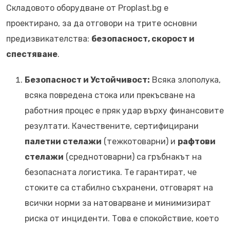
Складовото оборудване от Proplast.bg е
проектирано, за да отговори на трите основни
предизвикателства:
безопасност, скорост и
спестяване
.
Безопасност и Устойчивост:
Всяка злополука,
всяка повредена стока или прекъсване на
работния процес е пряк удар върху финансовите
резултати. Качествените, сертифицирани
палетни стелажи
(тежкотоварни) и
рафтови
стелажи
(среднотоварни) са гръбнакът на
безопасната логистика. Те гарантират, че
стоките са стабилно съхранени, отговарят на
всички норми за натоварване и минимизират
риска от инциденти. Това е спокойствие, което