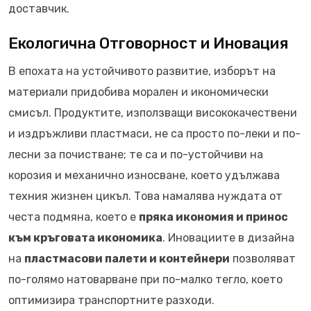
доставчик.
Екологична Отговорност и Иновация
В епохата на устойчивото развитие, изборът на
материали придобива морален и икономически
смисъл. Продуктите, използващи висококачествени
и издръжливи пластмаси, не са просто по-леки и по-
лесни за почистване; те са и по-устойчиви на
корозия и механично износване, което удължава
техния жизнен цикъл. Това намалява нуждата от
честа подмяна, което е
пряка икономия и принос
към кръговата икономика
. Иновациите в дизайна
на
пластмасови палети и контейнери
позволяват
по-голямо натоварване при по-малко тегло, което
оптимизира транспортните разходи.