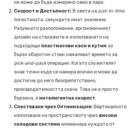
не може да бъде измерено само в пари.
Скорост и Достъпност:
В света на
just-in-time
логистиката, секундите имат значение.
Разумното разположение, ергономичният
дизайн на стелажите и използването на
подходящи
пластмасови каси и кутии
за
бързо оборотни стоки намаляват времето за
pick-and-pack
операции. Когато служителят
знае точно къде се намира всичко и може да
достигне до него безпрепятствено,
производителността скача. Това не е просто
бързина, а
интелигентна скорост
.
Спестяване чрез Оптимизация:
Вертикалното
използване на пространството чрез
високи
складови системи
елиминира нуждата от