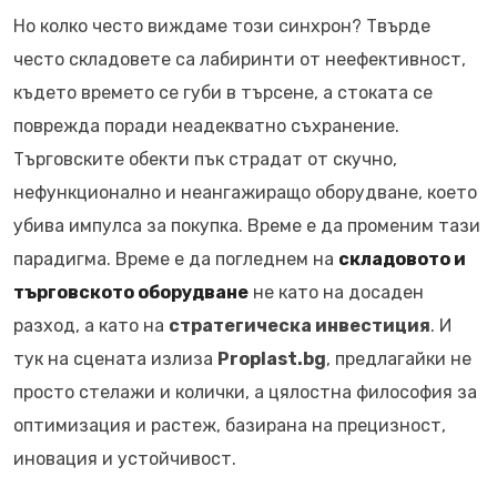
Но колко често виждаме този синхрон? Твърде
често складовете са лабиринти от неефективност,
където времето се губи в търсене, а стоката се
поврежда поради неадекватно съхранение.
Търговските обекти пък страдат от скучно,
нефункционално и неангажиращо оборудване, което
убива импулса за покупка. Време е да променим тази
парадигма. Време е да погледнем на
складовото и
търговското оборудване
не като на досаден
разход, а като на
стратегическа инвестиция
. И
тук на сцената излиза
Proplast.bg
, предлагайки не
просто стелажи и колички, а цялостна философия за
оптимизация и растеж, базирана на прецизност,
иновация и устойчивост.