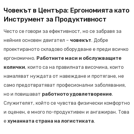
Човекът в Центъра: Ергономията като
Инструмент за Продуктивност
Често се говори за ефективност, но се забравя за
нейния основен двигател –
човекът
. Добре
проектираното складово оборудване е преди всичко
ергономично.
Работните маси и обслужващите
колички
, които са на правилната височина, които
намаляват нуждата от навеждане и протягане, не
само предотвратяват професионални заболявания,
но и повишават
работното удовлетворение
.
Служителят, който се чувства физически комфортно
и оценен, е много по-продуктивен и ангажиран. Това
е
хуманната страна на логистиката
.