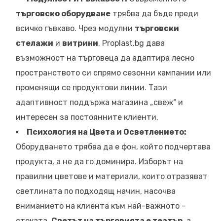
търговско оборудване
трябва да бъде преди
всичко гъвкаво. Чрез модулни
търговски
стелажи
и
витрини
, Proplast.bg дава
възможност на търговеца да адаптира лесно
пространството си спрямо сезонни кампании или
променящи се продуктови линии. Тази
адаптивност поддържа магазина „свеж“ и
интересен за постоянните клиенти.
Психология на Цвета и Осветлението:
Оборудването трябва да е фон, който подчертава
продукта, а не да го доминира. Изборът на
правилни цветове и материали, които отразяват
светлината по подходящ начин, насочва
вниманието на клиента към най-важното –
стоката.
Светът на търговията е театър
, а