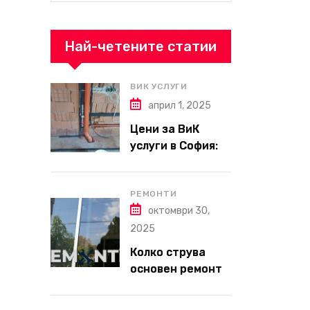
Най-четените статии
ВИК УСЛУГИ
април 1, 2025
Цени за ВиК
услуги в София:
Какво да
очаквате през
2025 г.?
РЕМОНТИ
октомври 30,
2025
Колко струва
основен ремонт
на апартамент
през 2026 г. –