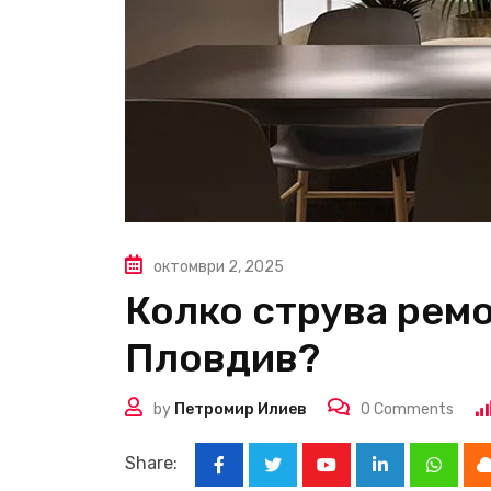
октомври 2, 2025
Колко струва ремо
Пловдив?
by
Петромир Илиев
0
Comments
Share:
Youtube
LinkedIn
Whats