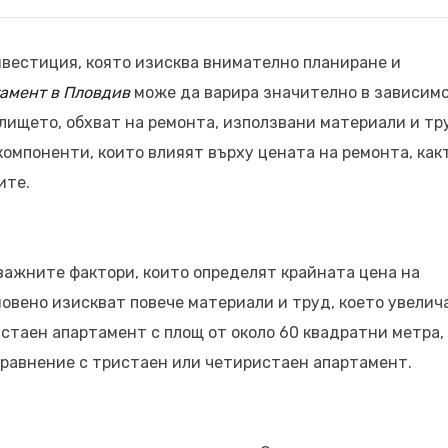
вестиция, която изисква внимателно планиране и
амент в Пловдив
може да варира значително в зависим
лището, обхват на ремонта, използвани материали и тр
омпоненти, които влияят върху цената на ремонта, как
ите.
важните фактори, които определят крайната цена на
овено изискват повече материали и труд, което увелич
стаен апартамент с площ от около 60 квадратни метра,
сравнение с тристаен или четиристаен апартамент.