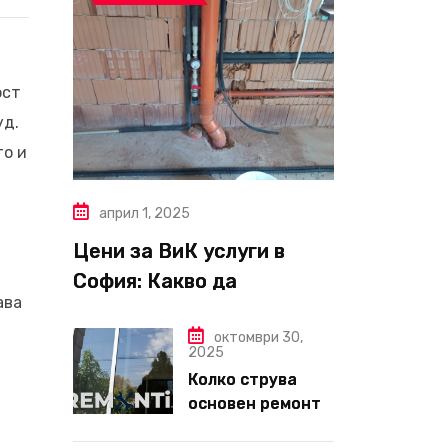
ост
уд.
то и
април 1, 2025
Цени за ВиК услуги в
София: Какво да
ава
очаквате през 2025 г.?
октомври 30,
2025
Колко струва
основен ремонт
на апартамент