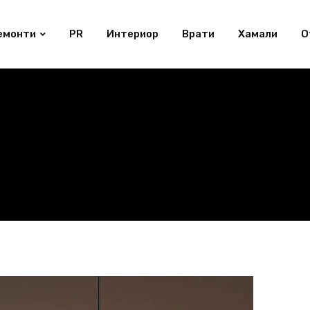
емонти
PR
Интериор
Врати
Хамали
О