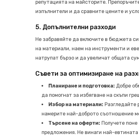
репутацията на майсторите. Препоръчите
изпълнители и да сравните цените и усл
5. Допълнителни разходи
Не забравяйте да включите в бюджета си
на материали, наем на инструменти и ев
натрупат бързо и да увеличат общата сум
Съвети за оптимизиране на раз
Планиране и подготовка:
Добре об
да помогнат за избягване на скъпи гре
Избор на материали:
Разгледайте р
намерите най-доброто съотношение ме
Търсене на оферти:
Получете поне 
предложения. Не винаги най-евтината 