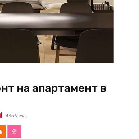
нт на апартамент в
435
Views
app
Cloud
StumbleUpon