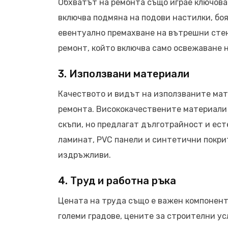
Обхватът на ремонта също играе ключова
включва подмяна на подови настилки, боя
евентуално премахване на вътрешни стен
ремонт, който включва само освежаване 
3. Използвани материали
Качеството и видът на използваните мат
ремонта. Висококачествените материали к
скъпи, но предлагат дълготрайност и ес
ламинат, PVC панели и синтетични покрит
издръжливи.
4. Труд и работна ръка
Цената на труда също е важен компонент 
големи градове, цените за строителни ус