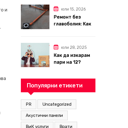
през 2026 г. –
пълен наръчник
юли 15, 2026
то и
за планиране и
Ремонт без
бюджет
главоболия: Как
.
да изберете
надеждна фирма
за вътрешни
юли 28, 2025
ремонти във
Как да изкарам
Варна
пари на 12?
ова
Популярни етикети
PR
Uncategorized
и
Акустични панели
ВиК услуги
Врати