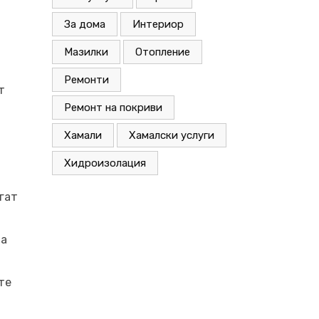
За дома
Интериор
Мазилки
Отопление
Ремонти
т
Ремонт на покриви
Хамали
Хамалски услуги
Хидроизолация
гат
да
те