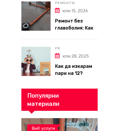
пълен наръчник
РЕМОНТИ
за планиране и
юли 15, 2026
бюджет
Ремонт без
главоболия: Как
да изберете
надеждна фирма
за вътрешни
PR
ремонти във
юли 28, 2025
Варна
Как да изкарам
пари на 12?
Популярни
материали
ВиК услуги