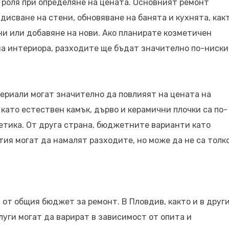
 роля при определяне на цената. Основният ремонт
дисване на стени, обновяване на банята и кухнята, как
и или добавяне на нови. Ако планирате козметичен
на интериора, разходите ще бъдат значително по-ниски
ериали могат значително да повлияят на цената на
ато естествен камък, дърво и керамични плочки са по-
тетика. От друга страна, бюджетните варианти като
ия могат да намалят разходите, но може да не са толк
от общия бюджет за ремонт. В Пловдив, както и в друг
луги могат да варират в зависимост от опита и