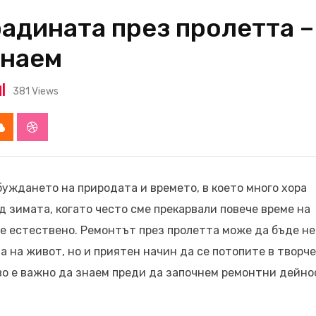
радината през пролетта –
знаем
381
Views
app
Cloud
StumbleUpon
буждането на природата и времето, в което много хора
д зимата, когато често сме прекарвали повече време на
 е естествено. Ремонтът през пролетта може да бъде не
а на живот, но и приятен начин да се потопите в творч
кво е важно да знаем преди да започнем ремонтни дейн