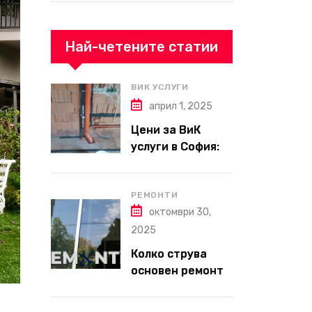
Най-четените статии
ВИК УСЛУГИ
април 1, 2025
Цени за ВиК
услуги в София:
Какво да
очаквате през
2025 г.?
РЕМОНТИ
октомври 30,
2025
Колко струва
основен ремонт
на апартамент
през 2026 г. –