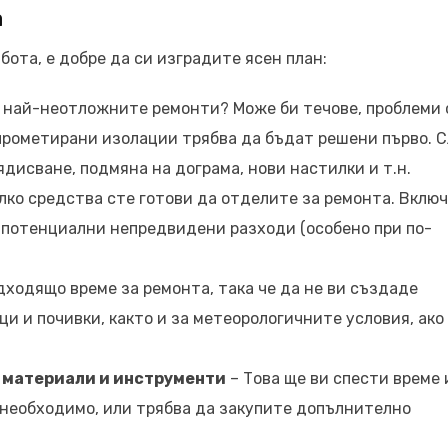
а
абота, е добре да си изградите ясен план:
а най-неотложните ремонти? Може би течове, проблеми 
прометирани изолации трябва да бъдат решени първо. 
дисване, подмяна на дограма, нови настилки и т.н.
лко средства сте готови да отделите за ремонта. Вклю
и потенциални непредвидени разходи (особено при по-
дходящо време за ремонта, така че да не ви създаде
и и почивки, както и за метеорологичните условия, ако
.
 материали и инструменти
– Това ще ви спести време 
 необходимо, или трябва да закупите допълнително