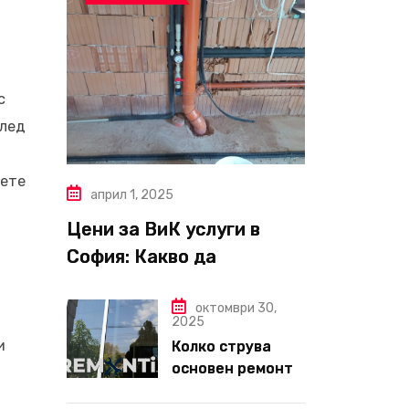
с
След
чете
април 1, 2025
Цени за ВиК услуги в
София: Какво да
очаквате през 2025 г.?
октомври 30,
2025
и
Колко струва
основен ремонт
на апартамент