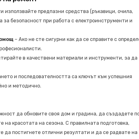
и използвайте предпазни средства (ръкавици, очила,
та за безопасност при работа с електроинструменти и
помощ
– Ако не сте сигурни как да се справите с опреде
професионалисти.
тирайте в качествени материали и инструменти, за да
нето и последователността са ключът към успешния
йно и методично.
жност да обновите своя дом и градина, да създадете п
е на красотата на сезона. С правилната подготовка,
е да постигнете отлични резултати и да се радвате на