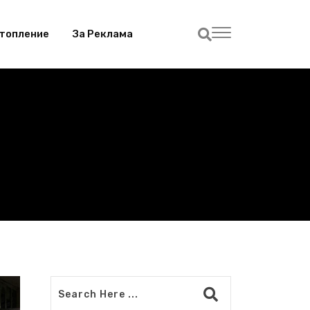
топление
За Реклама