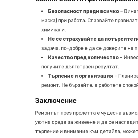
Безопасност преди всичко
– Винаг
маска) при работа. Спазвайте правила
химикали.
Не се страхувайте да потърсите 
задача, по-добре е да се доверите на 
Качество пред количество
– Инвес
получите дълготраен резултат.
Търпение и организация
– Планира
ремонт. Не бързайте, а работете споко
Заключение
Ремонтът през пролетта е чудесна възмо
уютна среда за живеене и да се насладит
търпение и внимание към детайла, может