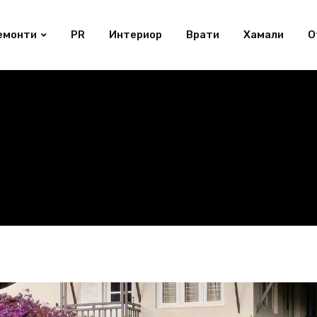
емонти
PR
Интериор
Врати
Хамали
О