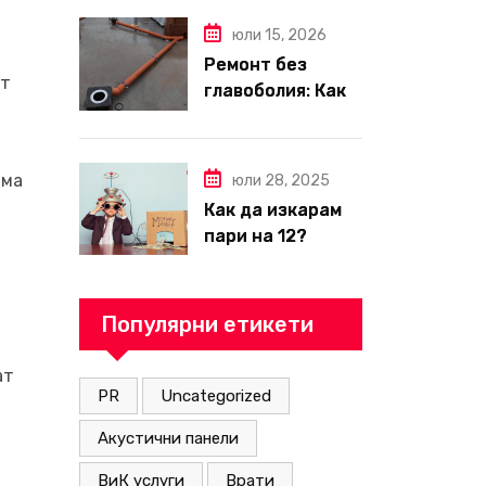
през 2026 г. –
пълен наръчник
юли 15, 2026
за планиране и
Ремонт без
бюджет
ат
главоболия: Как
да изберете
надеждна фирма
за вътрешни
има
юли 28, 2025
ремонти във
Как да изкарам
Варна
пари на 12?
Популярни етикети
ат
PR
Uncategorized
Акустични панели
ВиК услуги
Врати