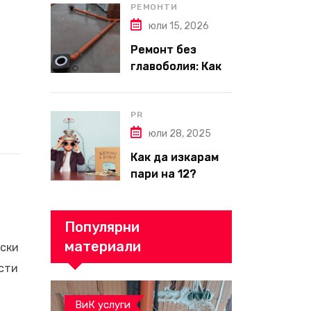
пълен наръчник
РЕМОНТИ
за планиране и
юли 15, 2026
бюджет
Ремонт без
главоболия: Как
да изберете
надеждна фирма
за вътрешни
PR
ремонти във
юли 28, 2025
Варна
Как да изкарам
пари на 12?
Популярни
материали
ески
ости
ВиК услуги