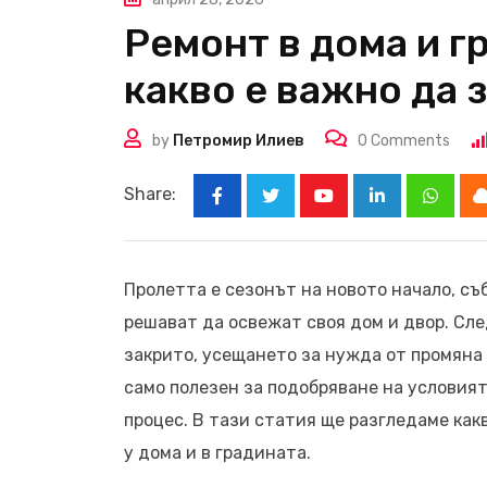
Ремонт в дома и г
какво е важно да 
by
Петромир Илиев
0
Comments
Share:
Youtube
LinkedIn
Whats
Пролетта е сезонът на новото начало, съ
решават да освежат своя дом и двор. Сле
закрито, усещането за нужда от промяна
само полезен за подобряване на условият
процес. В тази статия ще разгледаме ка
у дома и в градината.