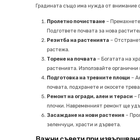
Градината също има нужда от внимание с
Пролетно почистване
– Премахнете 
Подгответе почвата за нова растите
Резитба на растенията
– Отстранет
растежа.
Торене на почвата
– Богатата на хр
растенията. Използвайте органични 
Подготовка на тревните площи
– А
почвата, подхранете и окосете трев
Ремонт на огради, алеи и тераси
– 
плочки. Навременният ремонт ще уд
Засаждане на нови растения
– Про
зеленчуци, храсти и дървета.
Важни съвети при извършване