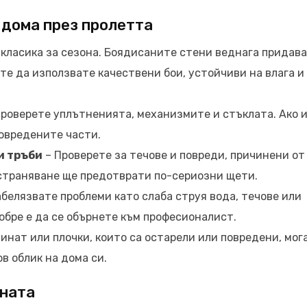
 дома през пролетта
 класика за сезона. Боядисаните стени веднага придав
те да използвате качествени бои, устойчиви на влага и
роверете уплътненията, механизмите и стъклата. Ако 
овредените части.
и тръби
– Проверете за течове и повреди, причинени от
страняване ще предотврати по-сериозни щети.
абелязвате проблеми като слаба струя вода, течове или
обре е да се обърнете към професионалист.
инат или плочки, които са остарели или повредени, мог
в облик на дома си.
ината