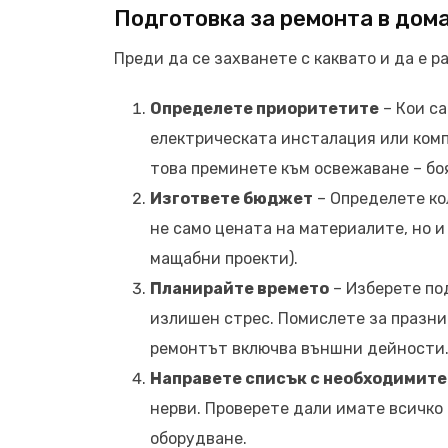
Подготовка за ремонта в дом
Преди да се захванете с каквато и да е р
Определете приоритетите
– Кои с
електрическата инсталация или ком
това преминете към освежаване – боя
Изгответе бюджет
– Определете ко
не само цената на материалите, но 
мащабни проекти).
Планирайте времето
– Изберете по
излишен стрес. Помислете за празниц
ремонтът включва външни дейности
Направете списък с необходимите
нерви. Проверете дали имате всичко
оборудване.