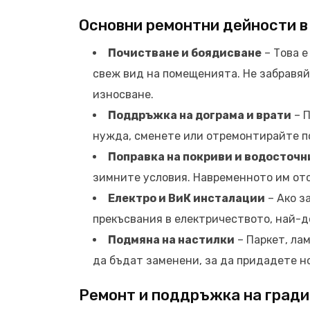
Основни ремонтни дейности в
Почистване и боядисване
– Това е
свеж вид на помещенията. Не забравяй
износване.
Поддръжка на дограма и врати
– П
нужда, сменете или отремонтирайте п
Поправка на покриви и водосточн
зимните условия. Навременното им от
Електро и ВиК инсталации
– Ако з
прекъсвания в електричеството, най-д
Подмяна на настилки
– Паркет, лам
да бъдат заменени, за да придадете но
Ремонт и поддръжка на град