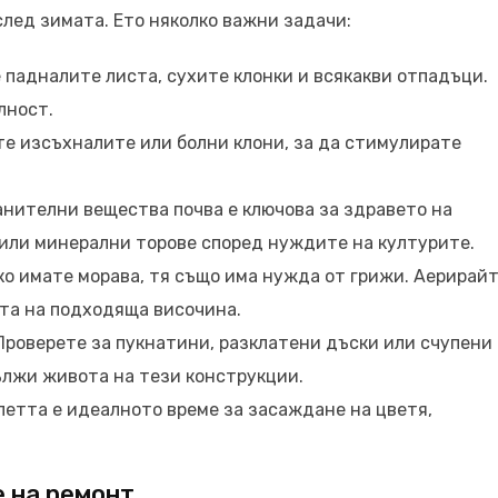
лед зимата. Ето няколко важни задачи:
падналите листа, сухите клонки и всякакви отпадъци.
лност.
е изсъхналите или болни клони, за да стимулирате
анителни вещества почва е ключова за здравето на
или минерални торове според нуждите на културите.
ко имате морава, тя също има нужда от грижи. Аерирай
ата на подходяща височина.
Проверете за пукнатини, разклатени дъски или счупени
ължи живота на тези конструкции.
летта е идеалното време за засаждане на цветя,
 на ремонт