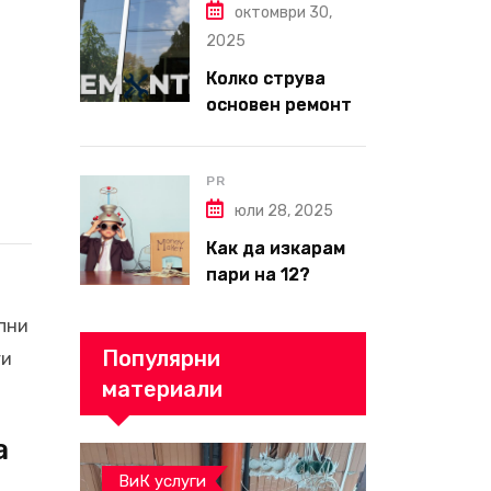
октомври 30,
ремонти във
Варна
2025
Колко струва
основен ремонт
на апартамент
през 2026 г. –
пълен наръчник
PR
за планиране и
юли 28, 2025
бюджет
Как да изкарам
пари на 12?
ъпни
Популярни
ги
материали
а
ВиК услуги