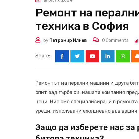
април 9, 2024
Ремонт на перални
техника в София
by
Петромир Илиев
0
Comments
Share:
Youtube
LinkedIn
Whats
Ремонтът на перални машини и друга бито
опит зад гърба си, нашата компания пре
цени. Ние сме специализирани в ремонта
уреди, използвани ежедневно във вашия 
Защо да изберете нас за
битова техника?