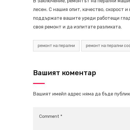
В заключение, ремонтът на перални машин
лесен. С нашия опит, качество, скорост и
поддържате вашите уреди работещи гладк
своя ремонт и да изпитате разликата.
ремонт на перални
ремонт на перални со
Вашият коментар
Вашият имейл адрес няма да бъде публик