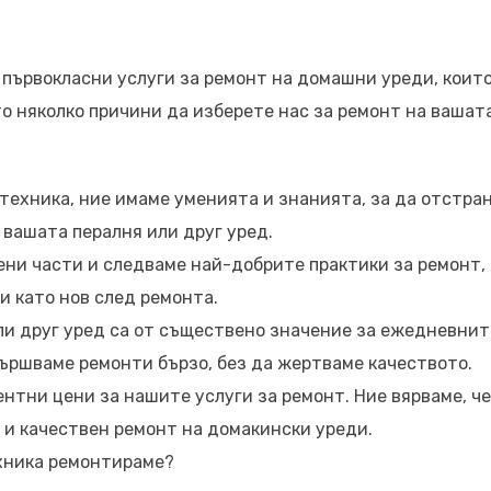
 първокласни услуги за ремонт на домашни уреди, които
о няколко причини да изберете нас за ремонт на вашат
 техника, ние имаме уменията и знанията, за да отстра
 вашата пералня или друг уред.
ени части и следваме най-добрите практики за ремонт, 
и като нов след ремонта.
или друг уред са от съществено значение за ежедневнит
вършваме ремонти бързо, без да жертваме качеството.
нтни цени за нашите услуги за ремонт. Ние вярваме, че
 и качествен ремонт на домакински уреди.
ехника ремонтираме?