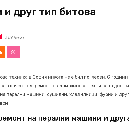
 и друг тип битова
369
Views
app
Cloud
StumbleUpon
ва техника в София никога не е бил по-лесен. С години
длага качествен ремонт на домакинска техника на дост
 на перални машини, сушилни, хладилници, фурни и дру
дом.
 ремонт на перални машини и друг