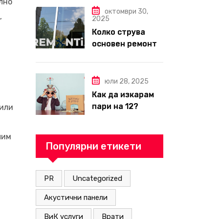
лно
за вътрешни
октомври 30,
,
2025
ремонти във
Колко струва
Варна
основен ремонт
на апартамент
през 2026 г. –
пълен наръчник
юли 28, 2025
за планиране и
Как да изкарам
бюджет
пари на 12?
 или
чим
Популярни етикети
PR
Uncategorized
Акустични панели
ВиК услуги
Врати