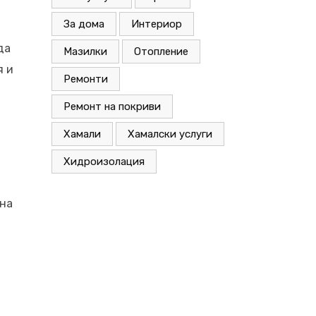
За дома
Интериор
да
Мазилки
Отопление
я и
Ремонти
Ремонт на покриви
Хамали
Хамалски услуги
Хидроизолация
 на