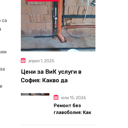
 са
а
ним
април 1, 2025
за
Цени за ВиК услуги в
София: Какво да
е
очаквате през 2025 г.?
юли 15, 2026
Ремонт без
главоболия: Как
да изберете
надеждна фирма