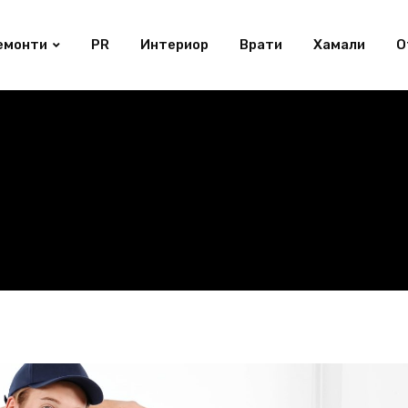
емонти
PR
Интериор
Врати
Хамали
О