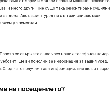
рока гама от марки и модели перални машини, включите
Zanussi и много други. Ние също така ремонтираме сушилни
 за дома. Ако вашият уред не е в този списък, моля,
 можем да помогнем.
 Просто се свържете с нас чрез нашия телефонен номер
 уебсайт. Ще ви помолим за информация за вашия уред,
а. След като получим тази информация, ние ще ви насро
еме на посещението?