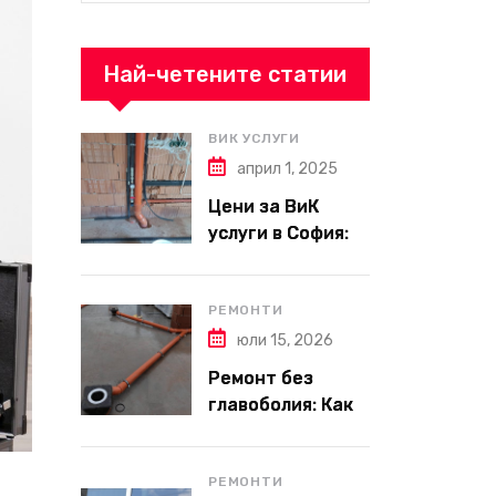
Най-четените статии
ВИК УСЛУГИ
април 1, 2025
Цени за ВиК
услуги в София:
Какво да
очаквате през
2025 г.?
РЕМОНТИ
юли 15, 2026
Ремонт без
главоболия: Как
да изберете
надеждна фирма
за вътрешни
РЕМОНТИ