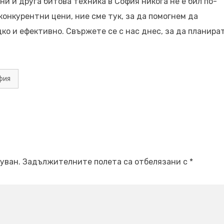
и и друга битова техника в София никога не е бил по-
 конкурентни цени, ние сме тук, за да помогнем да
о и ефективно. Свържете се с нас днес, за да планира
фия
уван.
Задължителните полета са отбелязани с
*