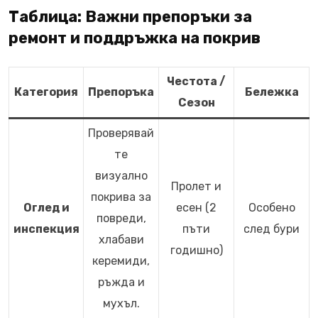
Таблица: Важни препоръки за
ремонт и поддръжка на покрив
Честота /
Категория
Препоръка
Бележка
Сезон
Проверявай
те
визуално
Пролет и
покрива за
Оглед и
есен (2
Особено
повреди,
инспекция
пъти
след бури
хлабави
годишно)
керемиди,
ръжда и
мухъл.