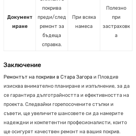
покрива
Полезно
Документ
преди/след
При всяка
при
иране
ремонт за
намеса
застраховк
бъдеща
а
справка.
Заключение
Ремонтът на покриви в Стара Загора
и Пловдив
изисква внимателно планиране и изпълнение, за да
се гарантира дълготрайността и ефективността на
проекта. Следвайки горепосочените стъпки и
съвети, ще увеличите шансовете си да намерите
надеждни и компетентни професионалисти, които
ще осигурят качествен ремонт на вашия покрив.