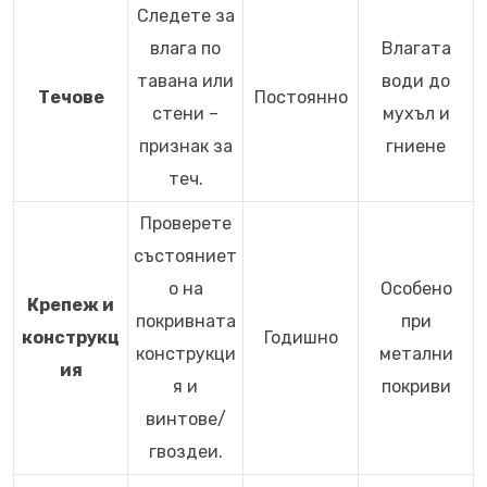
Следете за
влага по
Влагата
тавана или
води до
Течове
Постоянно
стени –
мухъл и
признак за
гниене
теч.
Проверете
състояниет
о на
Особено
Крепеж и
покривната
при
конструкц
Годишно
конструкци
метални
ия
я и
покриви
винтове/
гвоздеи.