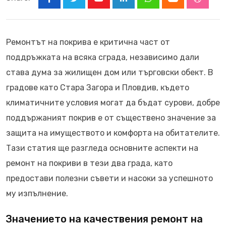
Youtube
LinkedIn
Whatsapp
Cloud
Stumbl
Ремонтът на покрива е критична част от
поддръжката на всяка сграда, независимо дали
става дума за жилищен дом или търговски обект. В
градове като Стара Загора и Пловдив, където
климатичните условия могат да бъдат сурови, добре
поддържаният покрив е от съществено значение за
защита на имуществото и комфорта на обитателите.
Тази статия ще разгледа основните аспекти на
ремонт на покриви в тези два града, като
предостави полезни съвети и насоки за успешното
му изпълнение.
Значението на качествения ремонт на