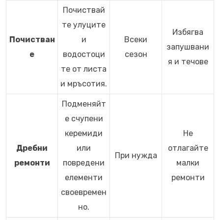
Почиствай
те улуците
Избягва
Почистван
и
Всеки
запушвани
е
водостоци
сезон
я и течове
те от листа
и мръсотия.
Подменяйт
е счупени
керемиди
Не
Дребни
или
отлагайте
При нужда
ремонти
повредени
малки
елементи
ремонти
своевремен
но.