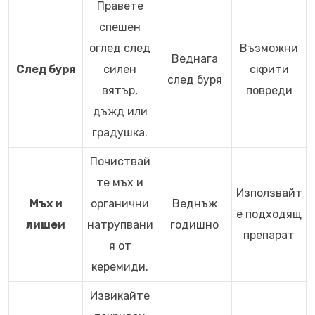
Правете
спешен
оглед след
Възможни
Веднага
След буря
силен
скрити
след буря
вятър,
повреди
дъжд или
градушка.
Почиствай
те мъх и
Използвайт
Мъх и
органични
Веднъж
е подходящ
лишеи
натрупвани
годишно
препарат
я от
керемиди.
Извикайте