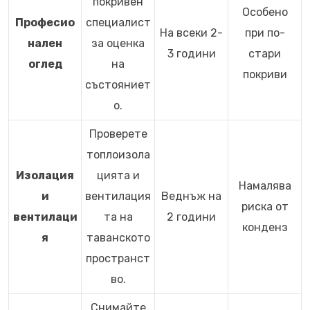
покривен
Особено
Професио
специалист
На всеки 2-
при по-
нален
за оценка
3 години
стари
оглед
на
покриви
състояниет
о.
Проверете
топлоизола
Изолация
цията и
Намалява
и
вентилация
Веднъж на
риска от
вентилаци
та на
2 години
конденз
я
таванското
пространст
во.
Снимайте