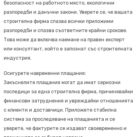
безопасност на работното място, екологични
разпоредби и данъчни закони. Уверете се, че вашата
строителна фирма спазва всички приложими
разпоредби и спазва съответните крайни срокове.
Това може да включва наемане на правен експерт
или консултант, който е запознат със строителната
индустрия.
Осигурете навременни плащания:
Закъснелите плащания могат да имат сериозни
последици за една строителна фирма, причинявайки
финансови затруднения и увреждайки отношенията
с клиенти и доставчици. Приложете стабилна
система за проследяване на плащанията и се
уверете, че фактурите се издават своевременно и