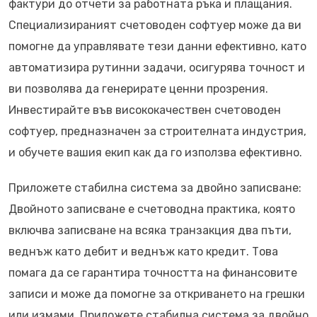
фактури до отчети за работната ръка и плащания.
Специализираният счетоводен софтуер може да ви
помогне да управлявате тези данни ефективно, като
автоматизира рутинни задачи, осигурява точност и
ви позволява да генерирате ценни прозрения.
Инвестирайте във висококачествен счетоводен
софтуер, предназначен за строителната индустрия,
и обучете вашия екип как да го използва ефективно.
Приложете стабилна система за двойно записване:
Двойното записване е счетоводна практика, която
включва записване на всяка транзакция два пъти,
веднъж като дебит и веднъж като кредит. Това
помага да се гарантира точността на финансовите
записи и може да помогне за откриването на грешки
или измами. Приложете стабилна система за двойно