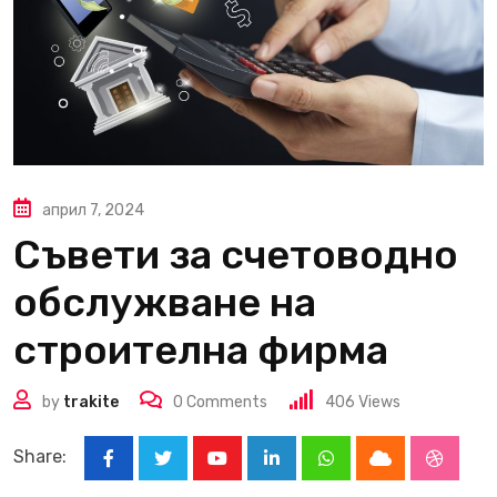
април 7, 2024
Съвети за счетоводно
обслужване на
строителна фирма
by
trakite
0
Comments
406
Views
Share:
Youtube
LinkedIn
Whatsapp
Cloud
Stumbl