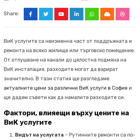
Share:
Youtube
LinkedIn
Whatsapp
Cloud
Stumbl
ВиК услугите са неизменна част от поддръжката и
ремонта на всяко жилище или търговско помещение.
От отпушване на канали до цялостна подмяна на
ВиК инсталация, разходите могат да варират
значително. В тази статия ще разгледаме
актуалните цени за различни ВиК услуги в София
и
ще дадем съвети как да намалите разходите си.
Фактори, влияещи върху цените на
ВиК услугите
Видът на услугата
– Рутинните ремонти са по-