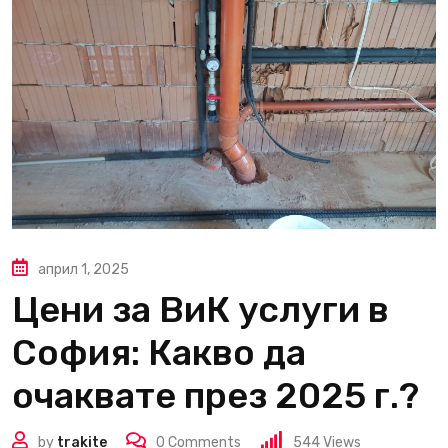
април 1, 2025
Цени за ВиК услуги в
София: Какво да
очаквате през 2025 г.?
by
trakite
0
Comments
544
Views