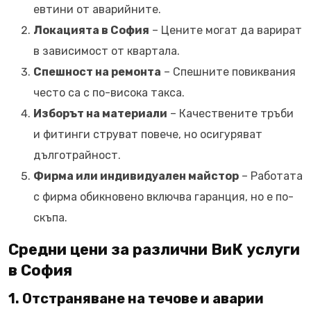
евтини от аварийните.
Локацията в София
– Цените могат да варират
в зависимост от квартала.
Спешност на ремонта
– Спешните повиквания
често са с по-висока такса.
Изборът на материали
– Качествените тръби
и фитинги струват повече, но осигуряват
дълготрайност.
Фирма или индивидуален майстор
– Работата
с фирма обикновено включва гаранция, но е по-
скъпа.
Средни цени за различни ВиК услуги
в София
1. Отстраняване на течове и аварии