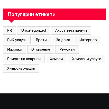
Популярни етикети
PR
Uncategorized
Акустични панели
ВиК услуги
Врати
За дома
Интериор
Мазилки
Отопление
Ремонти
Ремонт на покриви
Хамали
Хамалски услуги
Хидроизолация