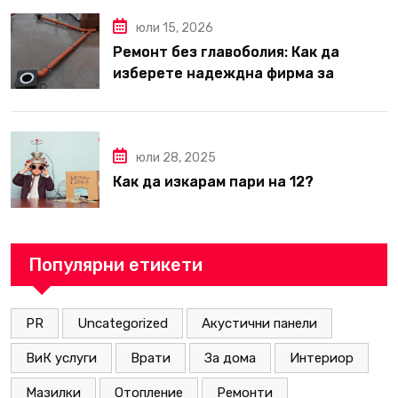
юли 15, 2026
Ремонт без главоболия: Как да
изберете надеждна фирма за
вътрешни ремонти във Варна
юли 28, 2025
Как да изкарам пари на 12?
Популярни етикети
PR
Uncategorized
Акустични панели
ВиК услуги
Врати
За дома
Интериор
Мазилки
Отопление
Ремонти