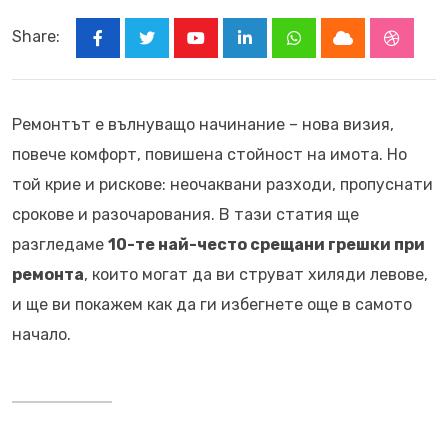
Share:
Youtube
LinkedIn
Whatsapp
Cloud
Stumbl
Ремонтът е вълнуващо начинание – нова визия,
повече комфорт, повишена стойност на имота. Но
той крие и рискове: неочаквани разходи, пропуснати
срокове и разочарования. В тази статия ще
разгледаме
10-те най-често срещани грешки при
ремонта
, които могат да ви струват хиляди левове,
и ще ви покажем как да ги избегнете още в самото
начало.