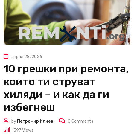
април 28, 2026
10 грешки при ремонта,
които ти струват
хиляди – и как да ги
избегнеш
by
Петромир Илиев
0
Comments
397
Views