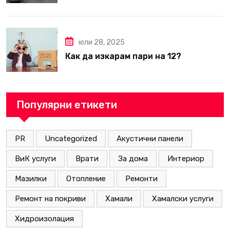
вътрешни ремонти във Варна
юли 28, 2025
Как да изкарам пари на 12?
Популярни етикети
PR
Uncategorized
Акустични панели
ВиК услуги
Врати
За дома
Интериор
Мазилки
Отопление
Ремонти
Ремонт на покриви
Хамали
Хамалски услуги
Хидроизолация