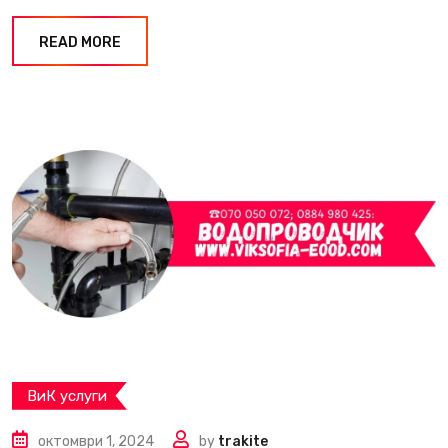
READ MORE
ВиК услуги
октомври 1, 2024
by
trakite