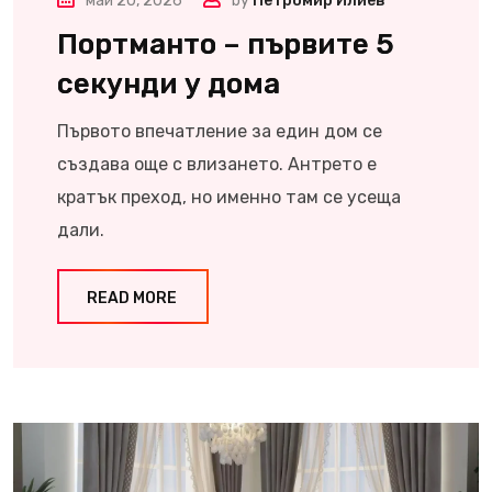
май 20, 2026
by
Петромир Илиев
Портманто – първите 5
секунди у дома
Първото впечатление за един дом се
създава още с влизането. Антрето е
кратък преход, но именно там се усеща
дали.
READ MORE