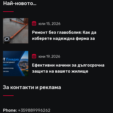
Най-новото…
юли 15, 2026
Ремонт без главоболия: Как да
изберете надеждна фирма за
вътрешни ремонти във Варна
юни 19, 2026
Ефективни начини за дългосрочна
защита на вашето жилище
За контакти и реклама
Phone:
+359889996262