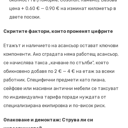
цена + 0.60 € — 0.90 € на изминат километър в
двете посоки.
Скритите фактори, които променят цифрите
Етажът и наличието на асансьор остават ключови
компоненти. Ако сградата няма работещ асансьор,
се начислява такса „качване по стълби“, която
обикновено добавя по 2 € — 4 € на етаж за всеки
работник. Специфични предмети като пиана,
сейфове или масивни антични мебели се таксуват
по индивидуална тарифа поради нуждата от
специализирана екипировка и по-висок риск.
Опаковане и демонтаж: Струва ли си