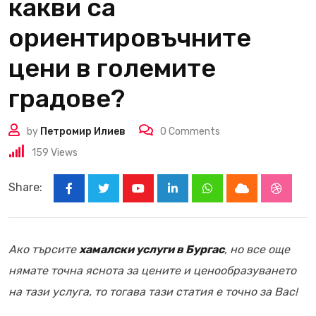
какви са
ориентировъчните
цени в големите
градове?
by
Петромир Илиев
0
Comments
159
Views
Share:
Youtube
LinkedIn
Whatsapp
Cloud
Stumbl
Ако търсите
хамалски услуги в Бургас
, но все още
нямате точна яснота за цените и ценообразуването
на тази услуга, то тогава тази статия е точно за Вас!