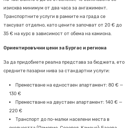
изисква минимум от два часа за ангажимент.
Транспортните услуги в рамките на града се
таксуват отделно, като цените започват от 20 € до
35 € на курс в зависимост от обема на камиона.
Ориентировъчни цени за Бургас и региона
За да придобиете реална представа за бюджета, ето
средните пазарни нива за стандартни услуги:
Преместване на едностаен апартамент: 80 € —
130 €
Преместване на двустаен апартамент: 140 € —
220 €
Транспорт до по-малки населени места в
околността (Поморие, Созопол, Камено): Базова