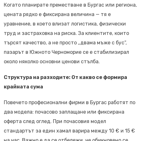
Когато планирате преместване в Бургас или региона,
цената рядко е фиксирана величина — тя е
уравнение, в което влизат логистика, физически
труд и застраховка на риска. За клиентите, които
търсят качество, а не просто „двама мъже с бус“,
пазарът в Южното Черноморие се е стабилизирал
около няколко основни ценови стълба.
Структура на разходите: От какво се формира
крайната сума
Повечето професионални фирми в Бургас работят по
два модела: почасово заплащане или фиксирана
оферта след оглед. При почасовия модел
стандартът за един хамал варира между 10 € и 15 €
на час. Важно е да се отбележи, че обикновено се