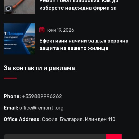
Ремонт без главоболия: Как да
изберете надеждна фирма за
вътрешни ремонти във Варна
юни 19, 2026
Ефективни начини за дългосрочна
защита на вашето жилище
За контакти и реклама
Phone:
+359889996262
Email:
office@remonti.org
Office Address:
София, България, Илинден 110