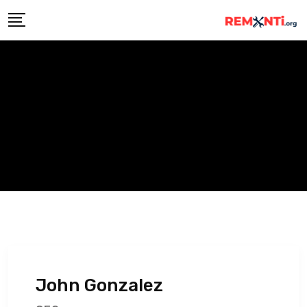
Skip
to
content
John Gonzalez