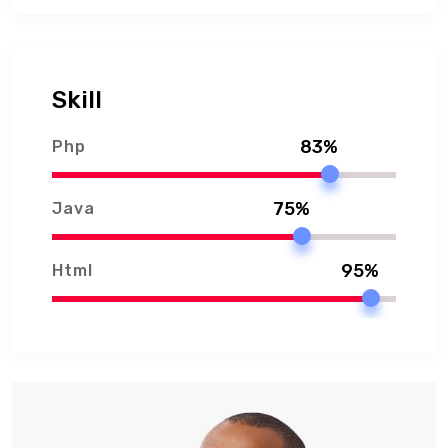
Skill
83%
Php
75%
Java
95%
Html