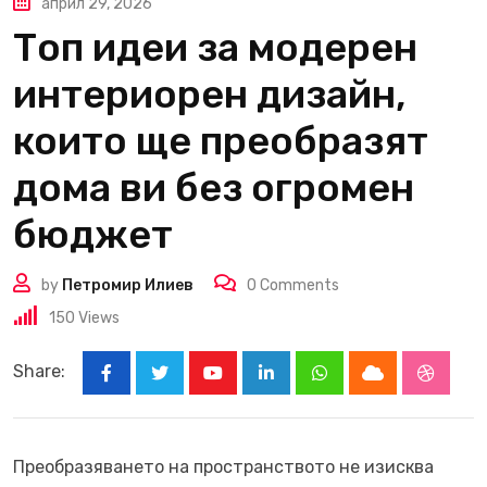
април 29, 2026
Топ идеи за модерен
интериорен дизайн,
които ще преобразят
дома ви без огромен
бюджет
by
Петромир Илиев
0
Comments
150
Views
Share:
Youtube
LinkedIn
Whatsapp
Cloud
Stumbl
Преобразяването на пространството не изисква