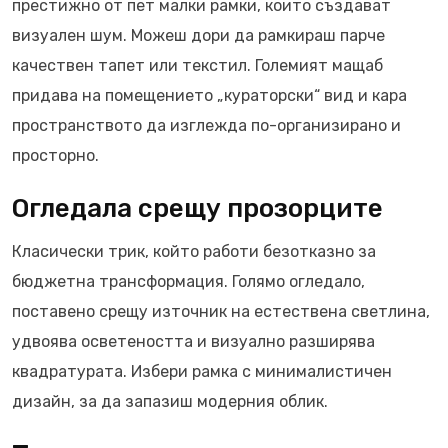
престижно от пет малки рамки, които създават
визуален шум. Можеш дори да рамкираш парче
качествен тапет или текстил. Големият мащаб
придава на помещението „кураторски“ вид и кара
пространството да изглежда по-организирано и
просторно.
Огледала срещу прозорците
Класически трик, който работи безотказно за
бюджетна трансформация. Голямо огледало,
поставено срещу източник на естествена светлина,
удвоява осветеността и визуално разширява
квадратурата. Избери рамка с минималистичен
дизайн, за да запазиш модерния облик.