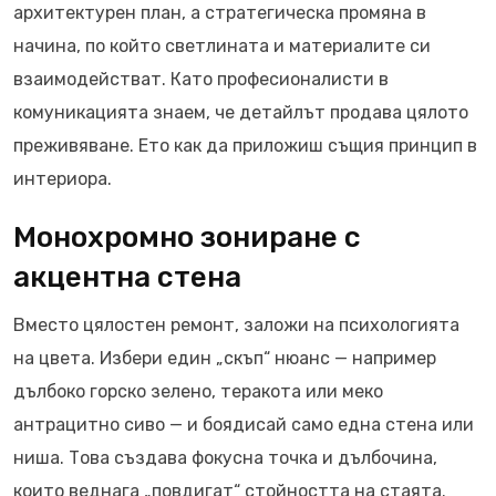
архитектурен план, а стратегическа промяна в
начина, по който светлината и материалите си
взаимодействат. Като професионалисти в
комуникацията знаем, че детайлът продава цялото
преживяване. Ето как да приложиш същия принцип в
интериора.
Монохромно зониране с
акцентна стена
Вместо цялостен ремонт, заложи на психологията
на цвета. Избери един „скъп“ нюанс — например
дълбоко горско зелено, теракота или меко
антрацитно сиво — и боядисай само една стена или
ниша. Това създава фокусна точка и дълбочина,
които веднага „повдигат“ стойността на стаята.