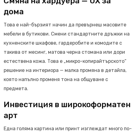
Смяна на хардуера — UX за
дома
Това е най-бързият начин да превърнеш масовите
мебели в бутикови. Смени стандартните дръжки на
кухненските шкафове, гардеробите и комодите с
такива от месинг, матова черна стомана или дори
естествена кожа. Това е „микро-копирайтърското“
решение на интериора — малка промяна в детайла,
която напълно променя тона на общуване с
предмета.
Инвестиция в широкоформатен
арт
Една голяма картина или принт изглеждат много по-