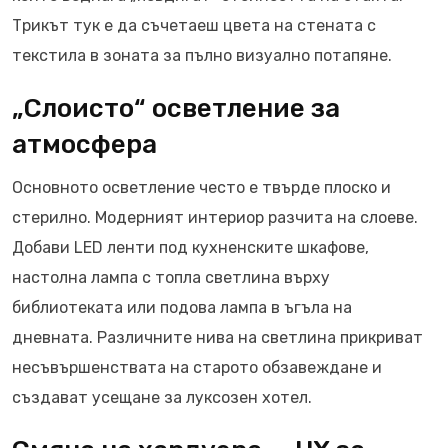
Трикът тук е да съчетаеш цвета на стената с
текстила в зоната за пълно визуално потапяне.
„Слоисто“ осветление за
атмосфера
Основното осветление често е твърде плоско и
стерилно. Модерният интериор разчита на слоеве.
Добави LED ленти под кухненските шкафове,
настолна лампа с топла светлина върху
библиотеката или подова лампа в ъгъла на
дневната. Различните нива на светлина прикриват
несъвършенствата на старото обзавеждане и
създават усещане за луксозен хотел.